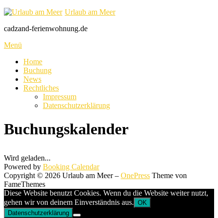
Zum
Urlaub am Meer
Inhalt
cadzand-ferienwohnung.de
springen
Menü
Home
Buchung
News
Rechtliches
Impressum
Datenschutzerklärung
Buchungskalender
Wird geladen...
Powered by
Booking Calendar
Copyright © 2026 Urlaub am Meer
–
OnePress
Theme von
FameThemes
Diese Website benutzt Cookies. Wenn du die Website weiter nutzt,
gehen wir von deinem Einverständnis aus.
OK
Datenschutzerklärung