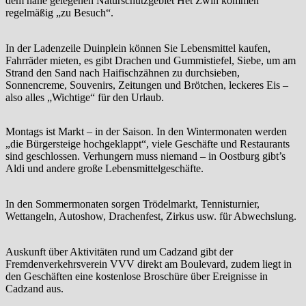
dem nahe gelegenen Naturschutzgebiet Het Zwin kommen
regelmäßig „zu Besuch“.
In der Ladenzeile Duinplein können Sie Lebensmittel kaufen,
Fahrräder mieten, es gibt Drachen und Gummistiefel, Siebe, um am
Strand den Sand nach Haifischzähnen zu durchsieben,
Sonnencreme, Souvenirs, Zeitungen und Brötchen, leckeres Eis –
also alles „Wichtige“ für den Urlaub.
Montags ist Markt – in der Saison. In den Wintermonaten werden
„die Bürgersteige hochgeklappt“, viele Geschäfte und Restaurants
sind geschlossen. Verhungern muss niemand – in Oostburg gibt’s
Aldi und andere große Lebensmittelgeschäfte.
In den Sommermonaten sorgen Trödelmarkt, Tennisturnier,
Wettangeln, Autoshow, Drachenfest, Zirkus usw. für Abwechslung.
Auskunft über Aktivitäten rund um Cadzand gibt der
Fremdenverkehrsverein VVV direkt am Boulevard, zudem liegt in
den Geschäften eine kostenlose Broschüre über Ereignisse in
Cadzand aus.